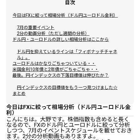
目次
今日はFXに絞って相場分析（ドル円ユーロドル金利）
7月の重要イベント
2分の動画分析（ただし週間の分析）
ドル円・ユーロドルの詳しい相場分析はここから
ドル円を抑えているラインは「フィボナッチチャネ
ル」。
ユーロドルはかなりごちゃついている・・
米国金利10年債と2年債がごちゃごちゃ・・
最後。円インデックスの下落目標値は伸びたか？
円インデックスの目標値をもう一つ見つけました☆
まとめ
今日はFXに絞って相場分析（ドル円ユーロドル金
利）
こんにちは。大野です。株価指数も含めると長く
なるので、FXのドル円とユーロドルに絞って分析
しつつ、7月のイベントスケジュールを載せておき
ます。2分の分析動画もありますよ。