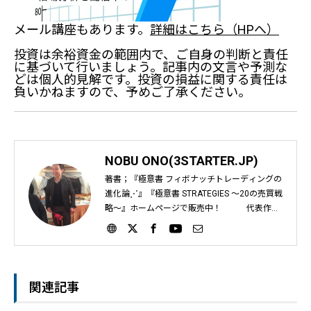
メール講座もあります。
詳細はこちら（HPへ）
投資は余裕資金の範囲内で、ご自身の判断と責任
に基づいて行いましょう。記事内の文言や予測な
どは個人的見解です。投資の損益に関する責任は
負いかねますので、予めご了承ください。
NOBU ONO(3STARTER.JP)
著書；『極意書 フィボナッチトレーディングの
進化論⋰』『極意書 STRATEGIES ～20の売買戦
略～』ホームページで販売中！ 代表作；
『フィボナッチ大事典』『ギャン大事典』『時
間帯における考察』など インジケーターばかり
を教える日本の投資教育に疑問を感じ、自身が
運営するサイト『投資の基礎はタダで学べ』や
動画教材で、個人投資家に「フィボナッチとギ
関連記事
ャンを使ったライントレード手法」を2012年か
ら教え始める。｜スリースタータードットジェ