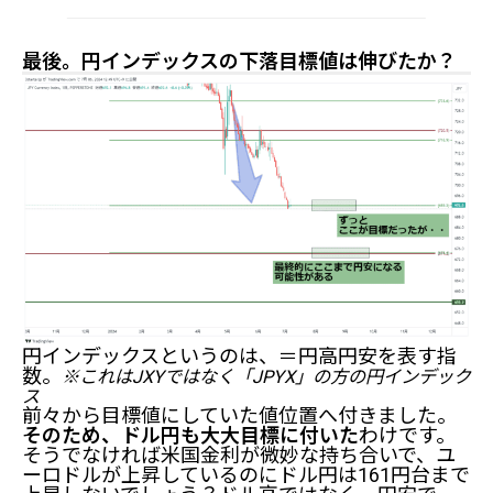
最後。円インデックスの下落目標値は伸びたか？
円インデックスというのは、＝円高円安を表す指
数。
※これはJXYではなく「JPYX」の方の円インデック
今日はFXに絞って相場分析（ドル円ユーロドル金利）
ス
前々から目標値にしていた値位置へ付きました。
そのため、ドル円も大大目標に付いた
わけです。
7月の重要イベント
そうでなければ米国金利が微妙な持ち合いで、ユ
2分の動画分析（ただし週間の分析）
ーロドルが上昇しているのにドル円は161円台まで
ドル円・ユーロドルの詳しい相場分析はここから