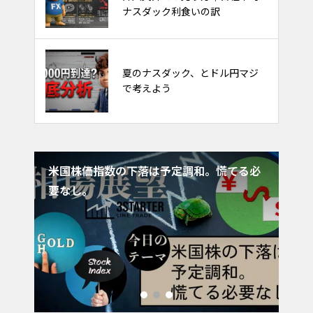
ゃごちゃ考えるな～
ナスダック利食いの訳
FXのやり方。フィボナッチで天
夏のナスダック、とドル円マジ
底を取るトレード
で考えよう
へ迫
米国株価指数の下落は予定調和。慌てる必
今
要なし。
う