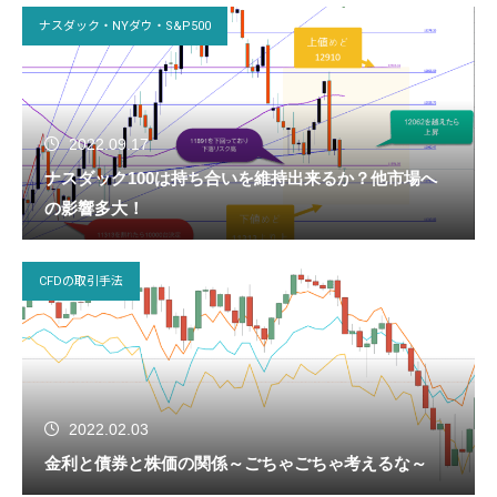
ナスダック・NYダウ・S&P500
2022.09.17
ナスダック100は持ち合いを維持出来るか？他市場へ
の影響多大！
CFDの取引手法
2022.02.03
金利と債券と株価の関係～ごちゃごちゃ考えるな～