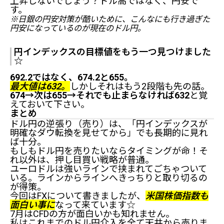
上昇しないでしょう？ドル高ではなく、円安で
す。
ドル円を抑えているラインは「フィボナッチチャネ
※日銀の円安対策が酷いために、こんなにも行き過ぎた
ル」。
円安になっているのが現在のドル円。
ユーロドルはかなりごちゃついている・・
米国金利10年債と2年債がごちゃごちゃ・・
円インデックスの目標値をもう一つ見つけました
最後。円インデックスの下落目標値は伸びたか？
☆
円インデックスの目標値をもう一つ見つけました☆
692.2ではなく、674.2と655。
まとめ
最大値は632。
しかしそれはもう2段階も先の話。
674→次は655→それでも止まらなければ632
と覚
えておいて下さい。
まとめ
ドル円の逆張り（売り）は、「円インデックスが
明確なダウ転換を見せてから」でも長期的に見れ
ば十分。
もしもドル円を売りたいならタイミングが命！そ
れ以外は、押し目買い戦略が普通。
ユーロドルは強いラインで挟まれてごちゃついて
いる。ラインからラインへきっちりと取り切るの
が得策。
今回はFXについて書きましたが、
米国株価指数も
面白い事に
なって来ています☆
7月はCFDの方が面白いかも知れません。
私はこれまでのドル円介入を全て天井から売りま