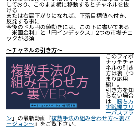
しており、このまま横に移動するとチャネルを抜
ける
または右肩下がりになれば、下落目標値へ付き、
反発する事に
今後のドル円の値動きには、この下に書いてある
「米国金利」と「円インデックス」2つの市場チェ
ックが必須
～チャネルの引き方～
このフィボ
ナッチチャ
ネルの引き
方は裏（つ
まり応用
編）。
引き方を知
らない場合
は「
勝ち方
実戦編フリ
ーパスプラ
ン
」の最新動画『
複数手法の組み合わせ方～裏バ
ージョン～
』をご覧下さい。