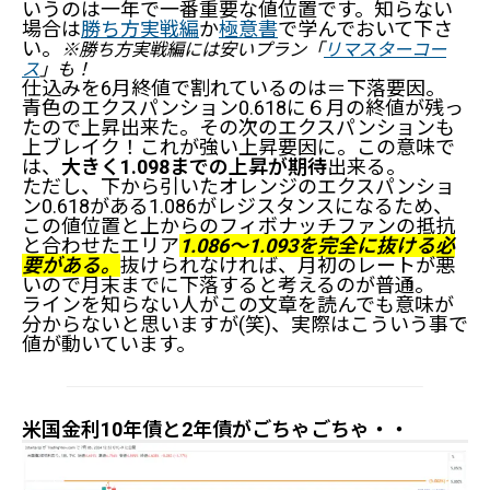
いうのは一年で一番重要な値位置です。知らない
場合は
勝ち方実戦編
か
極意書
で学んでおいて下さ
い。
※勝ち方実戦編には安いプラン「
リマスターコー
ス
」も！
仕込みを6月終値で割れているのは＝下落要因。
青色のエクスパンション0.618に６月の終値が残っ
たので上昇出来た。その次のエクスパンションも
上ブレイク！これが強い上昇要因に。この意味で
は、
大きく1.098までの上昇が期待
出来る。
ただし、下から引いたオレンジのエクスパンショ
ン0.618がある1.086がレジスタンスになるため、
この値位置と上からのフィボナッチファンの抵抗
と合わせたエリア
1.086～1.093を完全に抜ける必
要がある。
抜けられなければ、月初のレートが悪
いので月末までに下落すると考えるのが普通。
ラインを知らない人がこの文章を読んでも意味が
分からないと思いますが(笑)、実際はこういう事で
値が動いています。
米国金利10年債と2年債がごちゃごちゃ・・