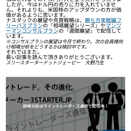
したが、今はドル円の売りに力を入れていませ
ん。それよりも、米国株のアップダウンの方が価
値があるように思います。
ナスダックの展望や売買戦略は、
勝ち方実戦編フ
リーパスプラン
の「相場展望シリーズ」や
マンツ
ーマンコンサルプラン
の「週間展望」で配信して
います。
※コンサルプランの展望は今月で終わり。次の会員様向
け相場分析をどうするかは検討中です。
それではまた。
長い記事を読んで頂きありがとうございます。
スリースタータードットジェーピー 大野乃生
相場分析はライントレーダーズ通信で配信中！