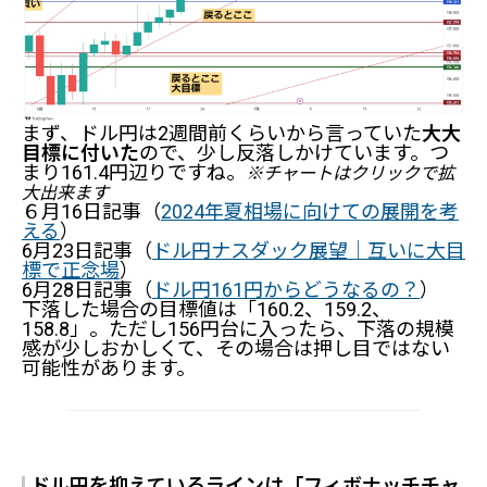
まず、ドル円は2週間前くらいから言っていた
大大
目標に付いた
ので、少し反落しかけています。つ
まり161.4円辺りですね。
※チャートはクリックで拡
大出来ます
６月16日記事（
2024年夏相場に向けての展開を考
える
）
6月23日記事（
ドル円ナスダック展望｜互いに大目
標で正念場
）
6月28日記事（
ドル円161円からどうなるの？
）
下落した場合の目標値は「160.2、159.2、
158.8」。ただし156円台に入ったら、下落の規模
感が少しおかしくて、その場合は押し目ではない
可能性があります。
ドル円を抑えているラインは「フィボナッチチャ