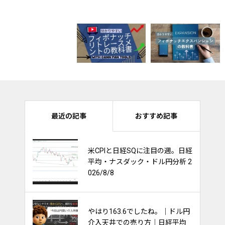
最近の記事
おすすめ記事
ナスダック100は持ち合いを維持
米CPIと日経SQに注目の週。日経
出来るか？他市場への影響多
平均・ナスダック・ドル円分析 2
大！
026/8/8
やはり163.6でしたね。｜ドル円
金利と債券と株価の関係～ごち
介入天井での売り方｜日経平均