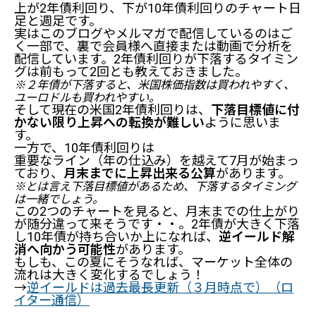
上が2年債利回り、下が10年債利回りのチャート日
足と週足です。
実はこのブログやメルマガで配信しているのはご
く一部で、裏で会員様へ直接または動画で分析を
配信しています。2年債利回りが下落するタイミン
グは前もって2回とも教えておきました。
※２年債が下落すると、米国株価指数は買われやすく、
ユーロドルも買われやすい。
そして現在の米国2年債利回りは、
下落目標値に付
かない限り上昇への転換が難しい
ように思いま
す。
一方で、10年債利回りは
重要なライン（年の仕込み）を越えて7月が始まっ
ており、
月末までに上昇出来る公算
があります。
※とは言え下落目標値があるため、下落するタイミング
は一緒でしょう。
この2つのチャートを見ると、月末までの仕上がり
が随分違って来そうです・・。2年債が大きく下落
し10年債が持ち合いか上になれば、
逆イールド解
消へ向かう可能性
があります。
もしも、この夏にそうなれば、マーケット全体の
流れは大きく変化するでしょう！
→
逆イールドは過去最長更新（３月時点で）（ロ
イター通信）