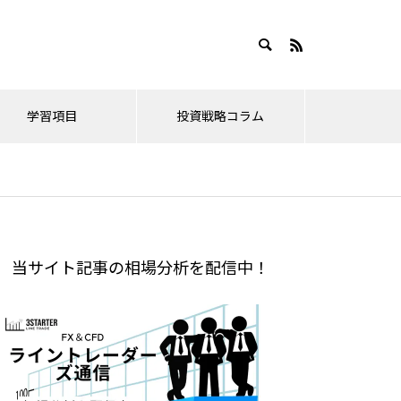
学習項目
投資戦略コラム
新情報
ドル円・ユーロドル
2026年相場分析
金相
ドル円の目標値(FE)。果てしな
ナスダックと日経の限界値と、
当サイト記事の相場分析を配信中！
2026.04.12
2021
い円安のゴールどこ？
そろそろ危惧すべき点について
の救
4月相場の壮大な妄想！株価指数の
金相場の
いて
ピークとクロス円を追う！
ドル円2026年はどうなる？年間
2026年3月は結構重要な値動き