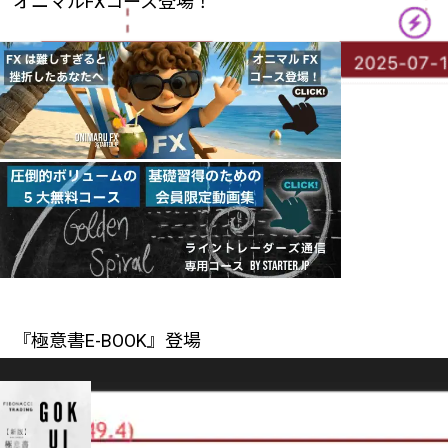
オニマルFXコース登場！
『極意書E-BOOK』登場