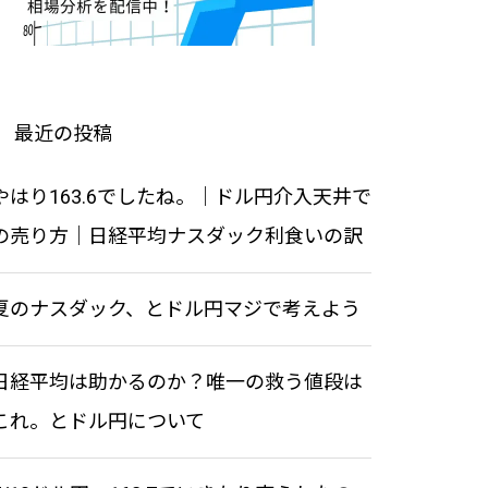
と直近の目標値
になるかも知れない・・。
投資戦略7 – 値動きの原理原則・
値動きの特性
最近の投稿
ドル円と株価指数の年末よくあ
年内最後の上昇なるか！？ナス
投資戦略4 – 経済指標を別の観点
やはり163.6でしたね。｜ドル円介入天井で
る傾向
ダック
から理解する
の売り方｜日経平均ナスダック利食いの訳
夏のナスダック、とドル円マジで考えよう
ナスダックは上昇目標月足でブ
夏の相場はきついすね。今日は
レイク | 新総裁誕生おめでと
ドル円について
日経平均は助かるのか？唯一の救う値段は
う！日経どうなる
これ。とドル円について