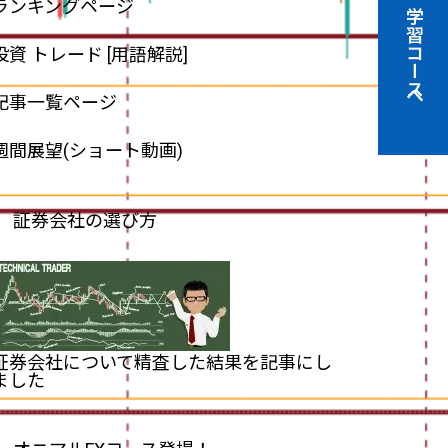
ランキングページ
学習コースへ
投資 トレード [用語解説]
記事一覧ページ
週間展望(ショート動画)
証券会社の選び方
証券会社について精査した結果を記事にし
ました