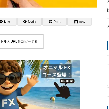
Line
feedly
Pin it
note
トルとURLをコピーする