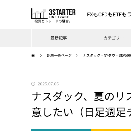
FXもCFDもETF
最新記事
カテゴリー
記事一覧ページ
ナスダック・NYダウ・S&P500
ナスダック・NYダウ・S
FX
0
ドル円・ユーロドル
やはり163.6でしたね。｜ドル
夏のナスダック、とドル円マジ
2025.07.05
ス
円介入天井での売り方｜日経平
2026.07.10
ー
で考えよう
ナスダック、夏のリ
均ナスダック利食いの訳
円マジで
7/10ドル円、162.7でいきなり売ら
ラ
れたのはなぜか？ – まじめに相場
意したい（日足週足
分析
ドル円153円割れでピンチ？客
雇用統計で燃料を燃やし尽くし