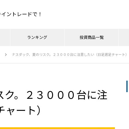
もライントレードで！
ランキング
投資商品一覧
人気記事
ナスダック、夏のリスク。２３０００台に注意したい（日足週足チャート）
&P500
のやり方
日経平均
CFDの取引手法
金相場
TOPIX
投資戦略コラム
ドルインデックス
最
PR
日経平均
7/10ドル円、162.7でいきなり
7月7日のSPCXに注意！ナスダ
リースタータードットジェーピ
売られたのはなぜか？ – まじめ
2026.07.18
ック
スク。２３０００台に注
に相場分析
イントレーダーズ通信へ
日経平均は助かるのか？唯一
う値段はこれ。とドル円につ
チャート）
ドル円は予定通り159.1で下
今週はナスダック配信！だがこ
おすすめページ