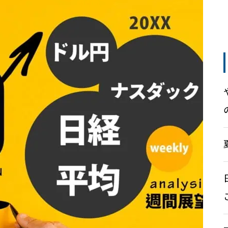
落。現在156は通過。さてどう
の状況☆値位置だけは分かって
する？
いる
投資戦略8 – それで、結局トレー
ドをする？投資をする？
ナスダック(nas100)は持ち合い
ドル円はもう少し行けるが安心
投資戦略5 – リスクヘッジとリス
無理は禁物！勝負は日本市場に
していると・・抵抗帯はここ
ク管理手法
あり
雇用統計で大暴落したドル円は
ナスダックは今週26000行け
下落1波スタートか？また
る！？
は・・※詳しい話