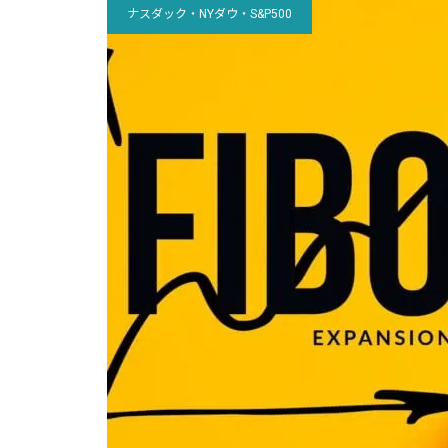
ナスダック・NYダウ・S&P500
観的に見てみましょう
たのか否か？
「投資戦略コラム」が完成しまし
た！
ドル円の12月ボラティリティ
ナスダックだけ持ち合い？なん
投資戦略6 – 投資信託と老後
は？(現在156円)
で？
今日は円インデックスチャート
ナスダックは高値圏持ち合いだ
を見ましょう
が、まだ目標値は未達。