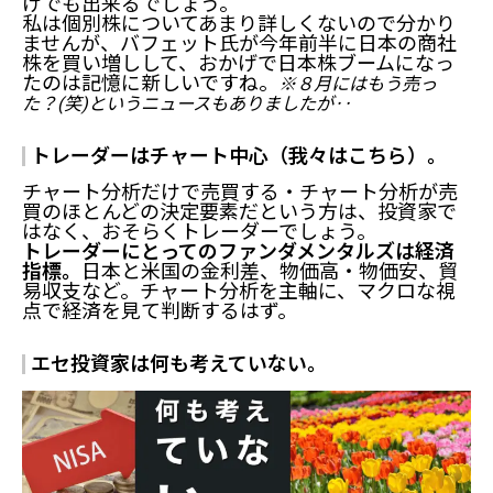
けでも出来るでしょう。
私は個別株についてあまり詳しくないので分かり
ませんが、バフェット氏が今年前半に日本の商社
株を買い増しして、おかげで日本株ブームになっ
たのは記憶に新しいですね。
※８月にはもう売っ
た？(笑)というニュースもありましたが‥
トレーダーはチャート中心（我々はこちら）。
チャート分析だけで売買する・チャート分析が売
買のほとんどの決定要素だという方は、投資家で
はなく、おそらくトレーダーでしょう。
トレーダーにとってのファンダメンタルズは経済
指標。
日本と米国の金利差、物価高・物価安、貿
易収支など。チャート分析を主軸に、マクロな視
点で経済を見て判断するはず。
エセ投資家は何も考えていない。