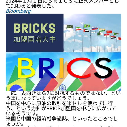
2024年１月１日にＢＲＩＣＳに正式メンバーとし
て加わると発表した。
Bloomberg
一応、表向きはＧ7に対抗するものではない、とい
う事になっていますがどうでしょう。
中国を中心に原油の取引を米ドルを使わずに行
う、という方針がBRICS加盟国を中心に広がって
いるそうです。
米国と中国の経済戦争過熱、といったところでし
ょうか。