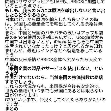
問題はサウジアラビアもUAEも、BRICSに加盟して
いるという点です。
もしも、我らのＧ7には原油を輸出しないと言い出
本物の投資家はファンダメンタルズ分析を徹底的に行
したらどうなるのか。
う
日本はどこから原油を輸入したら良い？その時
は、米国も必要量全てを輸出してくれる余裕は無
トレーダーはチャート中心（我々はこちら）。
いでしょう。
エセ投資家は何も考えていない。
また、中国と米国のバチバチの戦いはアップル製
暴落時、投資家のお金は消える。
品のiPhone使用の規制にも広がり、Google検索も
中国では出来ないとか。iPhoneはそもそも中国で
我々トレーダーの暴落時の挙動。
生産されていなかったっけ？と思われるかも知れ
本当に大丈夫？米国株価
ませんが、最近はインドなどへ製造を移している
そう。
中国の反米感情がBRICS全体へ広がったら大変で
BRICSが拡大している
すね。
まとめ
「米国企業の製品やサービスを使用しない」とい
う国が
中国だけでないなら、当然米国の株価指数は暴落
するでしょう。
これらの状況からも、米国株が今後も安定的で、
世界の覇権がいつまでも米国にあるとは限らない
事が分かります。
G20という事で、仲良くしてくれたらありがたいの
ですが。
まとめ