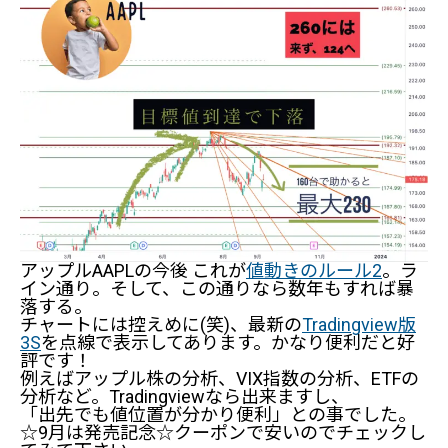
アップルAAPLの今後 これが
値動きのルール2
。ラ
イン通り。そして、この通りなら数年もすれば暴
落する。
チャートには控えめに(笑)、最新の
Tradingview版
3S
を点線で表示してあります。かなり便利だと好
評です！
例えばアップル株の分析、VIX指数の分析、ETFの
分析など。Tradingviewなら出来ますし、
「出先でも値位置が分かり便利」との事でした。
☆9月は発売記念☆クーポンで安いのでチェックし