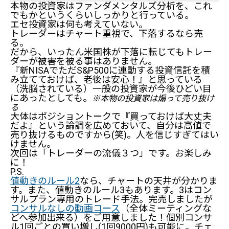
本物の投資家はファンダメンタルズ分析を、これ
でもかというくらいしっかりと行っている。
エセ投資家は何も考えていない。
トレーダーはチャート重視で、下落するなら売
る。
だから、いったん米国株が下落に転じてもトレー
ダーが被害を被る事はありません。
『新NISAでただS&P500に連動する投資信託を積
み立てておけば、老後は安心！』と思っている
（洗脳されている）一般の投資家が今後ひどい目
にあったとしても。
※本物の投資家は煽って売り抜け
る
大体はポジショントークで『買っておけば大丈夫
だよ』という論調を広めておいて、自分は高値で
売り抜けるものですから(笑)。人を信じすぎてはい
けません。
次回は「トレーダーの流儀３つ」です。お楽しみ
に！
P.S.
値動きのルール2
なら、チャートの天井が分かりま
す。また、値動きのルール3もあります。3はコン
サルプラン専用のトレード手法。完売しましたが
コンサルなしの動画コース
（全体ミーティングな
どへ参加出来る）をご用意しました！個別コンサ
ル1回ごとの買い増し(1回9000円)も可能に。チェ