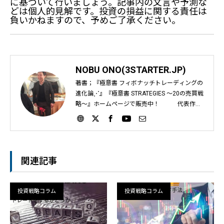
に基づいて行いましょう。記事内の文言や予測な
どは個人的見解です。投資の損益に関する責任は
負いかねますので、予めご了承ください。
NOBU ONO(3STARTER.JP)
著書；『極意書 フィボナッチトレーディングの
進化論⋰』『極意書 STRATEGIES ～20の売買戦
略～』ホームページで販売中！ 代表作；
『フィボナッチ大事典』『ギャン大事典』『時
間帯における考察』など インジケーターばかり
を教える日本の投資教育に疑問を感じ、自身が
運営するサイト『投資の基礎はタダで学べ』や
動画教材で、個人投資家に「フィボナッチとギ
関連記事
ャンを使ったライントレード手法」を2012年か
ら教え始める。｜スリースタータードットジェ
ーピー ホームページ；https://3starter.jp
投資戦略コラム
投資戦略コラム