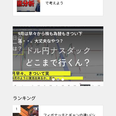
底を取るトレード
で考えよう
・ナ
9月は早々から株も為替もきつい下
ド
落・・。大丈夫なやつ？
ク
ランキング
1
フィボナッチとギャンの違い(シ