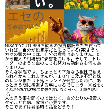
NISAでYOUTUBERお勧めの投資信託をただ買って
いれば、自分が投資家だと思っている(笑)ような
方々の頭の中には、自分の意見はありません。だ
から他人の相場観に影響を受ける。そして、トレ
ーダーのような血のにじむ努力も勤勉さも何もあ
りません。
そんな状態では、ちょっとの下落なら根性で耐え
られるかもしれませんが、１０年に及ぶ不況と株
のレンジまたは下落トレンドが発生した時に、あ
っと言う間に撤退する事になるでしょう。※
教えて
くれたYOUTUBERに文句を言いながら‥。大損を抱え
て。
人の言う事を聞くのではなく、自分なりの投資ス
タイルと自信、確信が必要です。
そこでまずは暴落時の話をどうぞ！