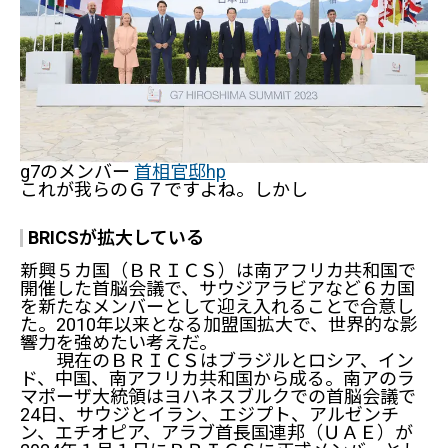
g7のメンバー
首相官邸hp
これが我らのＧ７ですよね。しかし
BRICSが拡大している
新興５カ国（ＢＲＩＣＳ）は南アフリカ共和国で
開催した首脳会議で、サウジアラビアなど６カ国
を新たなメンバーとして迎え入れることで合意し
た。2010年以来となる加盟国拡大で、世界的な影
響力を強めたい考えだ。
現在のＢＲＩＣＳはブラジルとロシア、イン
ド、中国、南アフリカ共和国から成る。南アのラ
マポーザ大統領はヨハネスブルクでの首脳会議で
24日、サウジとイラン、エジプト、アルゼンチ
ン、エチオピア、アラブ首長国連邦（ＵＡＥ）が