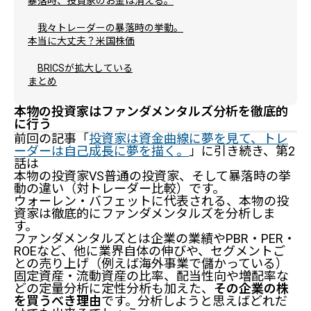
暴落時、投資家のお金は消える。
我々トレーダーの暴落時の挙動。
本当に大丈夫？米国株価
BRICSが拡大している
まとめ
本物の投資家はファンダメンタルズ分析を徹底的
に行う
前回の記事「
投資家は資金曲線に夢を見て、トレ
ーダーは自己成長に夢を描く。
」に引き続き、第2
話は
本物の投資家VS普通の投資家、そして暴落時の挙
動の違い（対トレーダー比較）です。
ウォーレン・バフェットに代表される、本物の投
資家は徹底的にファンダメンタルズを分析しま
す。
ファンダメンタルズとは企業の業績やPBR・PER・
ROEなど、他に業界自体の伸びや、セグメントご
との売り上げ（例えば海外事業で儲かっている）
固定資産・流動資産の比率、配当性向や増配率な
どの定量分析に定性分析も加えた、
その企業の株
を買うべき理由
です。分析しようと思えばどれだ