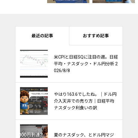
最近の記事
おすすめ記事
ナスダック100は持ち合いを維持
米CPIと日経SQに注目の週。日経
出来るか？他市場への影響多
平均・ナスダック・ドル円分析 2
大！
026/8/8
やはり163.6でしたね。｜ドル円
金利と債券と株価の関係～ごち
介入天井での売り方｜日経平均
ゃごちゃ考えるな～
ナスダック利食いの訳
FXのやり方。フィボナッチで天
夏のナスダック、とドル円マジ