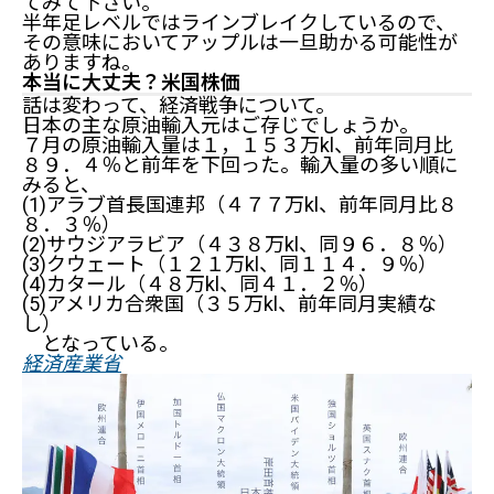
てみて下さい。
半年足レベルではラインブレイクしているので、
その意味においてアップルは一旦助かる可能性が
ありますね。
本当に大丈夫？米国株価
話は変わって、経済戦争について。
日本の主な原油輸入元はご存じでしょうか。
７月の原油輸入量は１，１５３万kl、前年同月比
８９．４％と前年を下回った。輸入量の多い順に
みると、
(1)アラブ首長国連邦（４７７万kl、前年同月比８
８．３％）
(2)サウジアラビア（４３８万kl、同９６．８％）
(3)クウェート（１２１万kl、同１１４．９％）
(4)カタール（４８万kl、同４１．２％）
(5)アメリカ合衆国（３５万kl、前年同月実績な
し）
となっている。
経済産業省