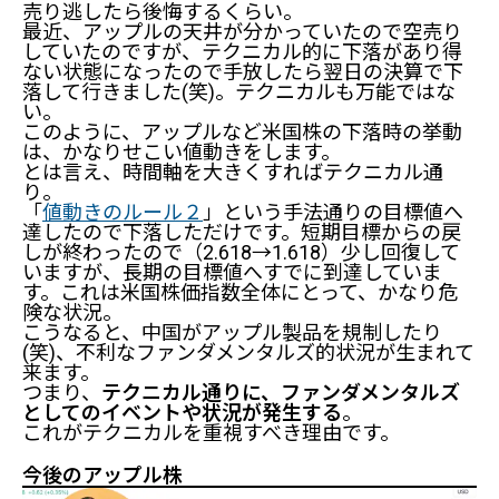
売り逃したら後悔するくらい。
最近、アップルの天井が分かっていたので空売り
していたのですが、テクニカル的に下落があり得
ない状態になったので手放したら翌日の決算で下
落して行きました(笑)。テクニカルも万能ではな
い。
このように、アップルなど米国株の下落時の挙動
は、かなりせこい値動きをします。
とは言え、時間軸を大きくすればテクニカル通
り。
「
値動きのルール２
」という手法通りの目標値へ
達したので下落しただけです。短期目標からの戻
しが終わったので（2.618→1.618）少し回復して
いますが、長期の目標値へすでに到達していま
す。これは米国株価指数全体にとって、かなり危
険な状況。
こうなると、中国がアップル製品を規制したり
(笑)、不利なファンダメンタルズ的状況が生まれて
来ます。
つまり、
テクニカル通りに、ファンダメンタルズ
としてのイベントや状況が発生する
。
これがテクニカルを重視すべき理由です。
今後のアップル株