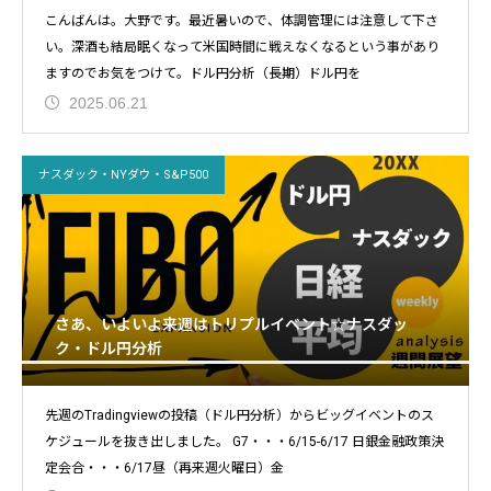
こんばんは。大野です。最近暑いので、体調管理には注意して下さ
い。深酒も結局眠くなって米国時間に戦えなくなるという事があり
ますのでお気をつけて。ドル円分析（長期）ドル円を
2025.06.21
ナスダック・NYダウ・S&P500
さあ、いよいよ来週はトリプルイベント☆ナスダッ
ク・ドル円分析
先週のTradingviewの投稿（ドル円分析）からビッグイベントのス
ケジュールを抜き出しました。 G7・・・6/15-6/17 日銀金融政策決
定会合・・・6/17昼（再来週火曜日）金