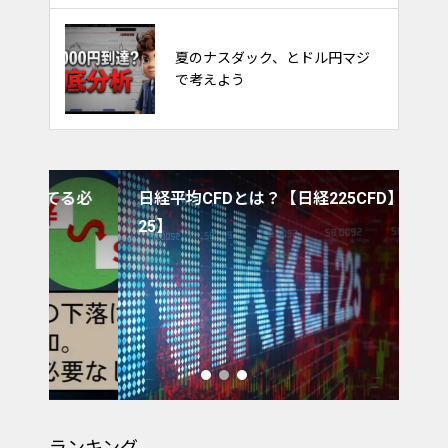
FXのやり方。フィボナッチで天
夏のナスダック、とドル円マジ
底を取るトレード
で考えよう
る必
日経平均CFDとは？【日経225CFD】【JP2
強い
25】
ル
は
ランキング