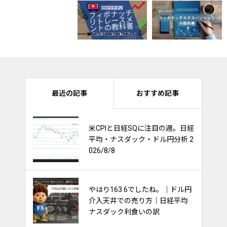
最近の記事
おすすめ記事
米CPIと日経SQに注目の週。日経
ナスダック100は持ち合いを維持
平均・ナスダック・ドル円分析 2
出来るか？他市場への影響多大！
026/8/8
やはり163.6でしたね。｜ドル円
金利と債券と株価の関係～ごちゃ
介入天井での売り方｜日経平均
ごちゃ考えるな～
ナスダック利食いの訳