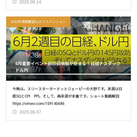
2025.06.14
2025年週間展望byエクスパンション
6月重要イベント前の前哨戦が始まる！日経ナスダック
ドル円
今晩は。スリースタータードットジェーピーの大野です。来週は日
経SQとCPI PPI。そして、再来週が本番です。ショート動画解説
https://vimeo.com/109140686
2025.06.07