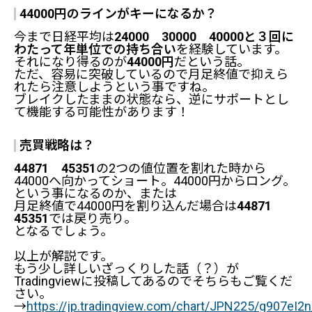
44000円のラインがキーになるか？
今まで日経平均は
24000 30000 40000と３回に
わたって年単位での持ち合い
を経験しています。
それになり得るのが
44000円
だという話。
ただ、容易に突破しているので月足終値で抑えら
れたら注意しようという事ですね。
ブレイクしたままの状態なら、逆にサポートとし
て機能する可能性があります！
売買戦略は？
44871 45351
の2つの値位置を割れた時から
44000へ向かってショート。44000円からロング。
という事になるのか、または
月足終値で44000円を割り込んだ場合は
44871
45351
では戻り売り。
となるでしょう。
以上が解説です。
もう少し詳しいざっくりした話（？）が
Tradingviewに投稿してあるのでそちらもご覧くだ
さい。
→
https://jp.tradingview.com/chart/JPN225/g907eI2n