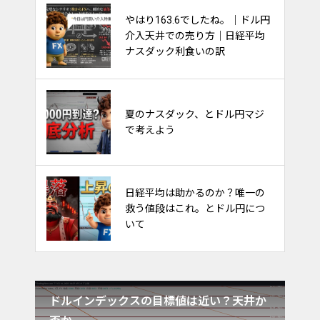
ナスダック100は持ち合いを維持
やはり163.6でしたね。｜ドル円
出来るか？他市場への影響多
介入天井での売り方｜日経平均
大！
ナスダック利食いの訳
金利と債券と株価の関係～ごち
夏のナスダック、とドル円マジ
ゃごちゃ考えるな～
で考えよう
日経平均は助かるのか？唯一の
FXのやり方。フィボナッチで天
救う値段はこれ。とドル円につ
底を取るトレード
いて
ろ危
ドルインデックスの目標値は近い？天井か
6