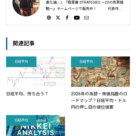
進化論⋰』『極意書 STRATEGIES ～20の売買戦
略～』ホームページで販売中！ 代表作；
『フィボナッチ大事典』『ギャン大事典』『時
間帯における考察』など インジケーターばかり
を教える日本の投資教育に疑問を感じ、自身が
運営するサイト『投資の基礎はタダで学べ』や
動画教材で、個人投資家に「フィボナッチとギ
関連記事
ャンを使ったライントレード手法」を2012年か
ら教え始める。｜スリースタータードットジェ
ーピー ホームページ；https://3starter.jp
日経平均
日経平均
日経平均で重要な値位置
日経平均、持ち合う？
2026年の為替・株価指数のロ
ードマップ？日経平均・ドル
45000円台以上の目標値について
円の押し目の値位値案
44000円のラインがキーになるか？
売買戦略は？
日経平均
自民党総裁選前の相場について