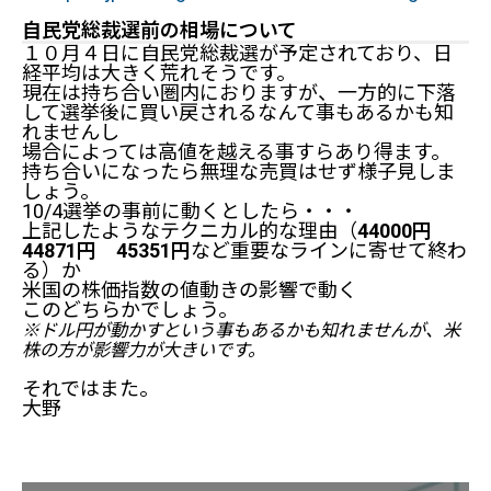
自民党総裁選前の相場について
１０月４日に自民党総裁選が予定されており、日
経平均は大きく荒れそうです。
現在は持ち合い圏内におりますが、一方的に下落
して選挙後に買い戻されるなんて事もあるかも知
れませんし
場合によっては高値を越える事すらあり得ます。
持ち合いになったら無理な売買はせず様子見しま
しょう。
10/4選挙の事前に動くとしたら・・・
上記したようなテクニカル的な理由（
44000円
44871円 45351円
など重要なラインに寄せて終わ
る）か
米国の株価指数の値動きの影響で動く
このどちらかでしょう。
※ドル円が動かすという事もあるかも知れませんが、米
株の方が影響力が大きいです。
それではまた。
大野