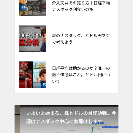
介入天井での売り方｜日経平均
出来るか？他市場への影響多大！
ナスダック利食いの訳
金利と債券と株価の関係～ごちゃ
夏のナスダック、とドル円マジ
ごちゃ考えるな～
で考えよう
日経平均は助かるのか？唯一の
FXのやり方。フィボナッチで天
救う値段はこれ。とドル円につ
底を取るトレード
いて
析
いよいよ始まる、株とドルの最終決戦。今
1月
週はナスダック中心にお届けします