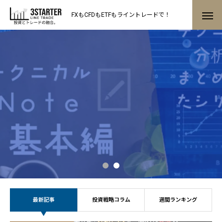
FXもCFDもETFもライントレードで！
最新記事
投資戦略コラム
週間ランキング