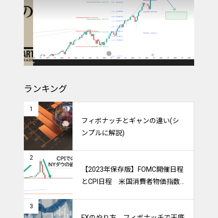
ランキング
1
フィボナッチとギャンの違い(シ
ンプルに解説)
2
【2023年保存版】FOMC開催日程
とCPI日程 米国消費者物価指数
のトレードをマスターしよう！
3
FXのやり方。フィボナッチで天底