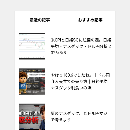
最近の記事
おすすめ記事
ナスダック100は持ち合いを維持
米CPIと日経SQに注目の週。日経
出来るか？他市場への影響多
平均・ナスダック・ドル円分析 2
大！
026/8/8
やはり163.6でしたね。｜ドル円
金利と債券と株価の関係～ごち
介入天井での売り方｜日経平均
ゃごちゃ考えるな～
ナスダック利食いの訳
FXのやり方。フィボナッチで天
夏のナスダック、とドル円マジ
底を取るトレード
で考えよう