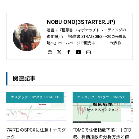
NOBU ONO(3STARTER.JP)
著書；『極意書 フィボナッチトレーディングの
進化論⋰』『極意書 STRATEGIES ～20の売買戦
略～』ホームページで販売中！ 代表作；
『フィボナッチ大事典』『ギャン大事典』『時
間帯における考察』など インジケーターばかり
を教える日本の投資教育に疑問を感じ、自身が
運営するサイト『投資の基礎はタダで学べ』や
動画教材で、個人投資家に「フィボナッチとギ
関連記事
ャンを使ったライントレード手法」を2012年か
ら教え始める。｜スリースタータードットジェ
ーピー ホームページ；https://3starter.jp
ナスダック・NYダウ・S&P500
ナスダック・NYダウ・S&P500
7月7日のSPCXに注意！ナスダ
FOMCで株価指数下落！｜CFD
ック
流、株価指数の分析方法と値