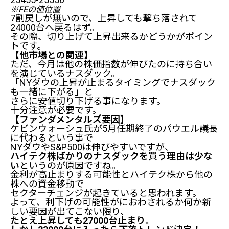
※FEの値位置
7割戻しが無いので、上昇しても撃ち落されて
24000台へ戻るはず。
その際、切り上げて上昇出来るかどうかがポイン
トです。
【他市場との関連】
ただ、今月は他の株価指数が伸びたのに持ち合い
を演じているナスダック。
「NYダウの上昇が止まるタイミングでナスダック
も一緒に下がる」と
さらに安値切り下げる事になります。
十分注意が必要です。
【ファンダメンタルズ要因】
ケビンウォーシュ氏が5月任期終了のパウエル議長
に代わるという事で
NYダウやS&P500は伸びやすいですが、
ハイテク株ばかりのナスダックを買う理由は少な
い
というのが原因ですね。
金利が高止まりする可能性とハイテク株から他の
株への資金移動で
セクターチェンジが起きていると思われます。
よって、利下げの可能性がにおわされるか何か新
しい要因が出てこない限り、
たとえ上昇しても27000台止まり。