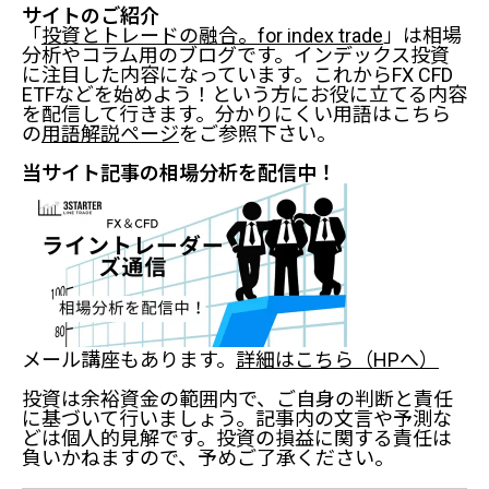
サイトのご紹介
「
投資とトレードの融合。for index trade
」は相場
分析やコラム用のブログです。インデックス投資
に注目した内容になっています。これからFX CFD
ETFなどを始めよう！という方にお役に立てる内容
を配信して行きます。分かりにくい用語はこちら
の
用語解説ページ
をご参照下さい。
当サイト記事の相場分析を配信中！
メール講座もあります。
詳細はこちら（HPへ）
ナスダック市場の分析
ドル円
投資は余裕資金の範囲内で、ご自身の判断と責任
日経平均
に基づいて行いましょう。記事内の文言や予測な
どは個人的見解です。投資の損益に関する責任は
負いかねますので、予めご了承ください。