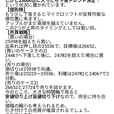
しかし23000台に入ったら下落トレンド決定！
という状況に置かれています。
【個別株】
もう少し下落するとマイクロソフトが反発可能な
値位置に来ますし、
アップルがまだ高値を越えていません。
この2つが上昇のタイミングとしては狙い目。
【売買戦略】
（買いの場合）
25398を越えたら買い。
出来れば押し目の25556で、目標値は26652。
(買いのケースその2)
24467へ下落した後に、24782を超えた場合に買
い。
(売りの場合)
損切りは25938で共通。
売り場は25223～25556、利確は24782と24067で2
分割。
(売りのケース2)
26652と27724で売りを試せます。
今のところ、大きな時間軸で見ると
安値切り上げ高値切り下げ
なので、完全に持ち合
い。
値幅の縮小も考えられるため、
引き付けての売買が推奨されるでしょう。