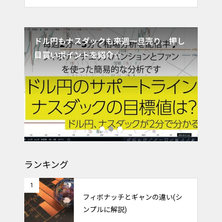
ドル円もナスダックも来週一旦売り。押し
ク
目買いポイントを紹介☆
ランキング
1
フィボナッチとギャンの違い(シ
ンプルに解説)