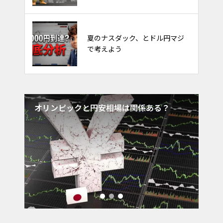
FXのやり方。フィボナッチで天
夏のナスダック、とドル円マジ
底を取るトレード
で考えよう
買で
オリンピックと円安相場は関係ある？
テ
ズ
出