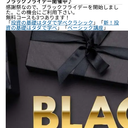
ブラックフライデー開催中♪
感謝祭なので、ブラックフライデーを開始しまし
た。この機会にご利用下さい。
無料コースも3つあります！
「
投資の基礎はタダで学べクラシック
」「
新！投
資の基礎はタダで学べ
」「
ベーシック講座
」