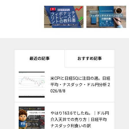
感謝祭でのナスダック（2021年～20
最近の記事
おすすめ記事
ナスダックの長期分析 目標値は〇
動画「ドル円ナスダックは持ち合い
ブラックフライデー開催中♪
米CPIと日経SQに注目の週。日経
ナスダック100は持ち合いを維持
平均・ナスダック・ドル円分析 2
ウィンターセール開催中♪
出来るか？他市場への影響多大！
ブラックフライデー
026/8/8
やはり163.6でしたね。｜ドル円
金利と債券と株価の関係～ごちゃ
介入天井での売り方｜日経平均
ごちゃ考えるな～
ナスダック利食いの訳