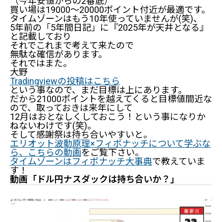
（今年安値からの2番底）
買い場は19000～20000ポイント付近が最適です。
タイムゾーンはもう10年使っていませんが(笑)、
5年前の「5年間日記」に『2025年が天井となる』
と記載しており
それでこれまで考えて来たので
無駄な確信があります。
それではまた。
大野
Tradingviewの投稿はこちら
という事なので、まだ目標は上にあります。
だから21000ポイントを越えてくると目標値間近な
ので、取っておきは来年にして
12月はおとなしくしておこう！という事になりか
ねないわけです(笑)。
そして感謝祭は持ち合いやすいと。
エリオット波動原理×フィボナッチについて学ぶな
ら、こちらの動画
をご覧下さい。
タイムゾーンはフィボナッチ大事典
で教えていま
す！
動画「ドル円ナスダックは持ち合いか？」