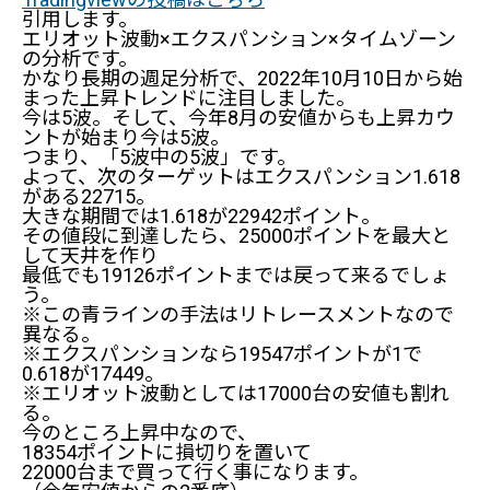
引用します。
エリオット波動×エクスパンション×タイムゾーン
の分析です。
かなり長期の週足分析で、2022年10月10日から始
まった上昇トレンドに注目しました。
今は5波。そして、今年8月の安値からも上昇カウ
ントが始まり今は5波。
つまり、「5波中の5波」です。
よって、次のターゲットはエクスパンション1.618
がある22715。
大きな期間では1.618が22942ポイント。
その値段に到達したら、25000ポイントを最大と
して天井を作り
最低でも19126ポイントまでは戻って来るでしょ
う。
※この青ラインの手法はリトレースメントなので
異なる。
※エクスパンションなら19547ポイントが1で
0.618が17449。
※エリオット波動としては17000台の安値も割れ
る。
今のところ上昇中なので、
18354ポイントに損切りを置いて
22000台まで買って行く事になります。