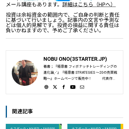
メール講座もあります。
詳細はこちら（HPへ）
投資は余裕資金の範囲内で、ご自身の判断と責任
に基づいて行いましょう。記事内の文言や予測な
どは個人的見解です。投資の損益に関する責任は
負いかねますので、予めご了承ください。
NOBU ONO(3STARTER.JP)
著書；『極意書 フィボナッチトレーディングの
進化論⋰』『極意書 STRATEGIES ～20の売買戦
略～』ホームページで販売中！ 代表作；
『フィボナッチ大事典』『ギャン大事典』『時
間帯における考察』など インジケーターばかり
を教える日本の投資教育に疑問を感じ、自身が
運営するサイト『投資の基礎はタダで学べ』や
動画教材で、個人投資家に「フィボナッチとギ
関連記事
ャンを使ったライントレード手法」を2012年か
ら教え始める。｜スリースタータードットジェ
ーピー ホームページ；https://3starter.jp
ナスダック・NYダウ・S&P500
ナスダック・NYダウ・S&P500