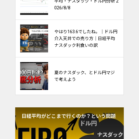
平均・ナスダック・ドル円分析 2
出来るか？他市場への影響多大！
026/8/8
やはり163.6でしたね。｜ドル円
金利と債券と株価の関係～ごちゃ
介入天井での売り方｜日経平均
ごちゃ考えるな～
ナスダック利食いの訳
FXのやり方。フィボナッチで天
夏のナスダック、とドル円マジ
底を取るトレード
で考えよう
平均がどこまで行くのか？という問題
ナスダックが実に
て