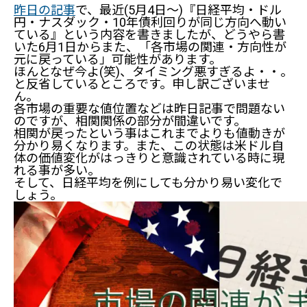
昨日の記事
で、最近(5月4日～)『日経平均・ドル
円・ナスダック・10年債利回りが同じ方向へ動い
ている』という内容を書きましたが、どうやら書
いた6月1日からまた、「各市場の関連・方向性が
元に戻っている」可能性があります。
ほんとなぜ今よ(笑)、タイミング悪すぎるよ・・。
と反省しているところです。申し訳ございませ
ん。
各市場の重要な値位置などは昨日記事で問題ない
のですが、相関関係の部分が間違いです。
相関が戻ったという事はこれまでよりも値動きが
分かり易くなります。また、この状態は米ドル自
体の価値変化がはっきりと意識されている時に現
れる事が多い。
そして、日経平均を例にしても分かり易い変化で
しょう。