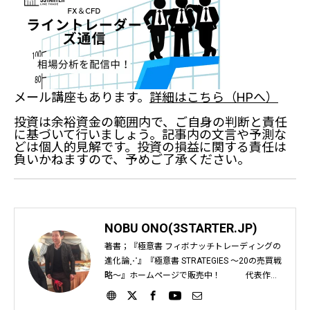
メール講座もあります。
詳細はこちら（HPへ）
投資は余裕資金の範囲内で、ご自身の判断と責任
に基づいて行いましょう。記事内の文言や予測な
どは個人的見解です。投資の損益に関する責任は
負いかねますので、予めご了承ください。
NOBU ONO(3STARTER.JP)
著書；『極意書 フィボナッチトレーディングの
進化論⋰』『極意書 STRATEGIES ～20の売買戦
略～』ホームページで販売中！ 代表作；
『フィボナッチ大事典』『ギャン大事典』『時
間帯における考察』など インジケーターばかり