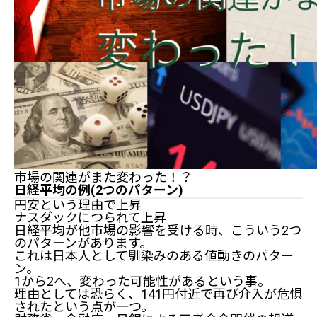
市場の関連がまた変わった！？
日経平均の例(2つのパターン)
円安という理由で上昇
ナスダックにつられて上昇
日経平均が他市場の影響を受ける時、こういう2つ
のパターンがあります。
これは日本人として馴染みのある値動きのパター
ン。
1から2へ、変わった可能性があるという事。
理由としては恐らく、141円付近で再び介入が危惧
されたという点が一つ。