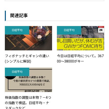
を教える日本の投資教育に疑問を感じ、自身が
運営するサイト『投資の基礎はタダで学べ』や
動画教材で、個人投資家に「フィボナッチとギ
関連記事
ャンを使ったライントレード手法」を2012年か
ら教え始める。｜スリースタータードットジェ
ーピー ホームページ；https://3starter.jp
日経平均
日経平均
フィボナッチとギャンの違い
今日は日経平均について。367
(シンプルに解説)
00～38000がキー
日経平均
株価指数の調整は本物？－4つ
の指数で検証。日経平均・ナ
スダックなど