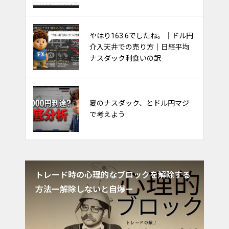
やはり163.6でしたね。｜ドル円
金利と債券と株価の関係～ごちゃ
介入天井での売り方｜日経平均
ごちゃ考えるな～
ナスダック利食いの訳
FXのやり方。フィボナッチで天
夏のナスダック、とドル円マジ
底を取るトレード
で考えよう
ブル・
トレード時の心理的なブロックを解除する
ド
方法ー解除しないと自爆ー
フ
値