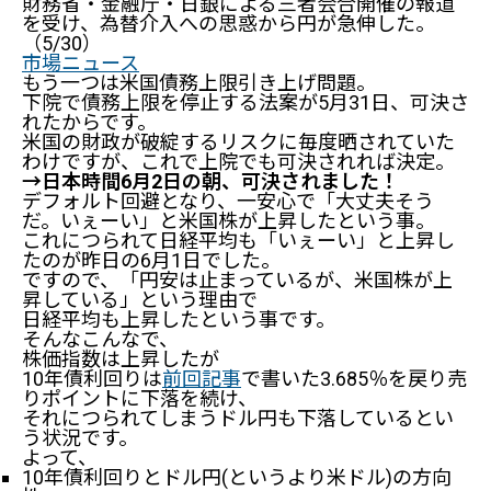
財務省・金融庁・日銀による三者会合開催の報道
を受け、為替介入への思惑から円が急伸した。
（5/30）
市場ニュース
もう一つは米国債務上限引き上げ問題。
下院で債務上限を停止する法案が5月31日、可決さ
れたからです。
米国の財政が破綻するリスクに毎度晒されていた
わけですが、これで上院でも可決されれば決定。
→日本時間6月2日の朝、可決されました！
デフォルト回避となり、一安心で「大丈夫そう
だ。いぇーい」と米国株が上昇したという事。
これにつられて日経平均も「いぇーい」と上昇し
たのが昨日の6月1日でした。
ですので、「円安は止まっているが、米国株が上
昇している」という理由で
日経平均も上昇したという事です。
そんなこんなで、
株価指数は上昇したが
10年債利回りは
前回記事
で書いた3.685％を戻り売
りポイントに下落を続け、
それにつられてしまうドル円も下落しているとい
う状況です。
よって、
10年債利回りとドル円(というより米ドル)の方向