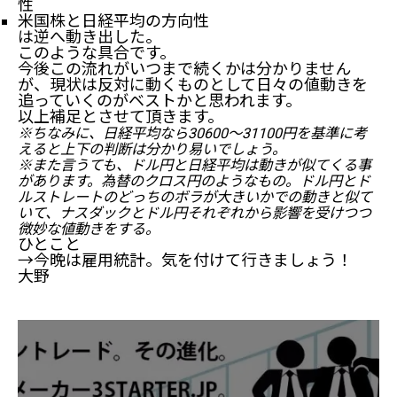
性
米国株と日経平均の方向性
は逆へ動き出した。
このような具合です。
今後この流れがいつまで続くかは分かりません
が、現状は反対に動くものとして日々の値動きを
追っていくのがベストかと思われます。
以上補足とさせて頂きます。
※ちなみに、日経平均なら30600～31100円を基準に考
えると上下の判断は分かり易いでしょう。
※また言うても、ドル円と日経平均は動きが似てくる事
があります。為替のクロス円のようなもの。ドル円とド
ルストレートのどっちのボラが大きいかでの動きと似て
いて、ナスダックとドル円それぞれから影響を受けつつ
微妙な値動きをする。
ひとこと
→今晩は雇用統計。気を付けて行きましょう！
大野