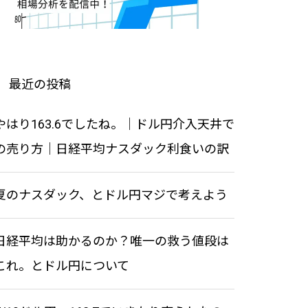
と直近の目標値
になるかも知れない・・。
投資戦略7 – 値動きの原理原則・
値動きの特性
最近の投稿
ドル円と株価指数の年末よくあ
年内最後の上昇なるか！？ナス
投資戦略4 – 経済指標を別の観点
やはり163.6でしたね。｜ドル円介入天井で
る傾向
ダック
から理解する
の売り方｜日経平均ナスダック利食いの訳
夏のナスダック、とドル円マジで考えよう
ナスダックは上昇目標月足でブ
夏の相場はきついすね。今日は
レイク | 新総裁誕生おめでと
ドル円について
日経平均は助かるのか？唯一の救う値段は
う！日経どうなる
これ。とドル円について