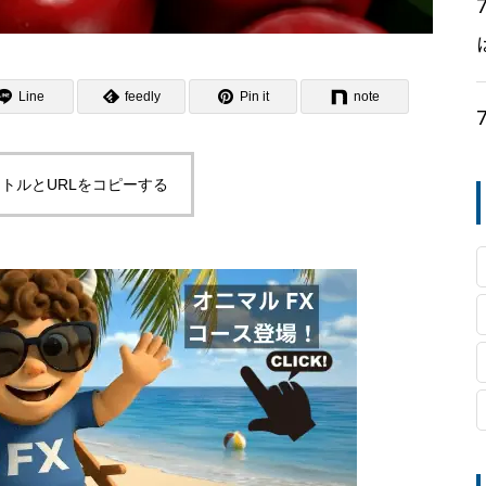
Line
feedly
Pin it
note
トルとURLをコピーする