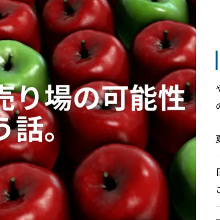
落。現在156は通過。さてどう
の状況☆値位置だけは分かって
する？
いる
投資戦略8 – それで、結局トレー
ドをする？投資をする？
ナスダック(nas100)は持ち合い
ドル円はもう少し行けるが安心
投資戦略5 – リスクヘッジとリス
無理は禁物！勝負は日本市場に
していると・・抵抗帯はここ
ク管理手法
あり
雇用統計で大暴落したドル円は
ナスダックは今週26000行け
下落1波スタートか？また
る！？
は・・※詳しい話