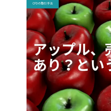
CFDの取引手法
観的に見てみましょう
たのか否か？
「投資戦略コラム」が完成しまし
た！
ドル円の12月ボラティリティ
ナスダックだけ持ち合い？なん
投資戦略6 – 投資信託と老後
は？(現在156円)
で？
今日は円インデックスチャート
ナスダックは高値圏持ち合いだ
を見ましょう
が、まだ目標値は未達。