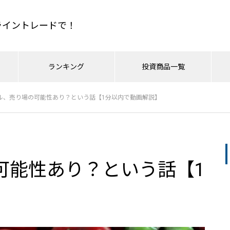
もライントレードで！
ランキング
投資商品一覧
人気記事
ル、売り場の可能性あり？という話【1分以内で動画解説】
&P500
のやり方
日経平均
CFDの取引手法
金相場
TOPIX
投資戦略コラム
ドルインデックス
最
PR
日経平均
7/10ドル円、162.7でいきなり
7月7日のSPCXに注意！ナスダ
ースタータードットジェーピ
売られたのはなぜか？ – まじめ
2026.07.18
ック
可能性あり？という話【1
に相場分析
の基礎はタダで学べメール講
日経平均は助かるのか？唯一
う値段はこれ。とドル円につ
ドル円は予定通り159.1で下
今週はナスダック配信！だがこ
おすすめページ