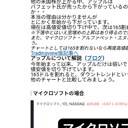
他の米国株が上がる中、アップルは
バフェット氏が売ったから下がっているの
か・・
本当の理由は分かりませんが
とにかく年始から下がっています。
現在は高値安値切り下げ中で、次は165割
※下落中とはいえ窓埋めの上昇はあり得るので
また、マイクロソフト・アルファベット・エヌ
う。
チャートとしては165を割れないなら再度高値
Tradingview版記事へ
アップルについて解説（
ブログ
）
今年始まって以来、アップルだけは弱いで
値安値を切り下げています。
165ドルを割れると、ダウントレンドとい
他のチャートと比較してみましょう。
マイクロソフトの場合