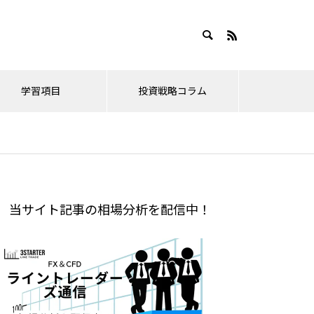
学習項目
投資戦略コラム
新情報
ドル円・ユーロドル
2026年相場分析
2026年
ドル円の目標値(FE)。果てしな
ナスダックと日経の限界値と、
当サイト記事の相場分析を配信中！
2026.06.21
2026
い円安のゴールどこ？
そろそろ危惧すべき点について
の救
結局最後はレンジ幅に戻るんだ
4月相場
いて
ろ？ドル円
ピークと
ドル円2026年はどうなる？年間
2026年3月は結構重要な値動き