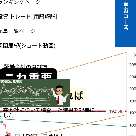
ランキングページ
学習コースへ
投資 トレード [用語解説]
記事一覧ページ
週間展望(ショート動画)
証券会社の選び方
証券会社について精査した結果を記事にし
ました