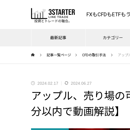
FXもCFDもETF
最新記事
カテゴリー
記事一覧ページ
CFDの取引手法
アップ
ナスダック・NYダウ・S
FX
0
ドル円・ユーロドル
やはり163.6でしたね。｜ドル
夏のナスダック、とドル円マジ
2024.02.17
2024.06.27
スリ
円介入天井での売り方｜日経平
2026.07.10
ー
で考えよう
アップル、売り場の
均ナスダック利食いの訳
円マジで
7/10ドル円、162.7でいきなり売ら
投資
れたのはなぜか？ – まじめに相場
座
分以内で動画解説】
分析
ドル円153円割れでピンチ？客
雇用統計で燃料を燃やし尽くし