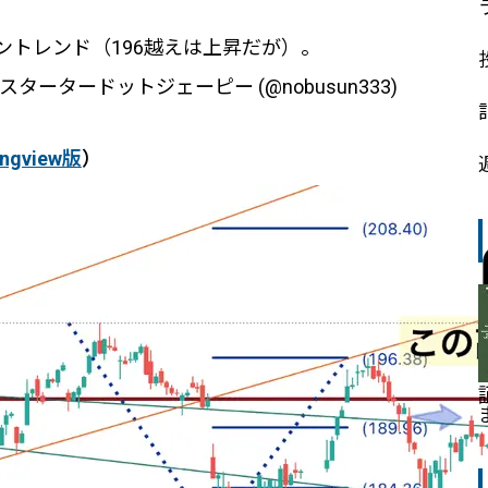
ントレンド（196越えは上昇だが）。
ータードットジェーピー (@nobusun333)
ingview版
）