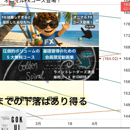
オニマルFXコース登場！
『極意書E-BOOK』登場