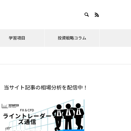
学習項目
投資戦略コラム
新情報
ドル円・ユーロドル
2026年相場分析
金相
ドル円の目標値(FE)。果てしな
ナスダックと日経の限界値と、
当サイト記事の相場分析を配信中！
2026.04.12
2021
い円安のゴールどこ？
そろそろ危惧すべき点について
の救
4月相場の壮大な妄想！株価指数の
金相場の
いて
ピークとクロス円を追う！
ドル円2026年はどうなる？年間
2026年3月は結構重要な値動き