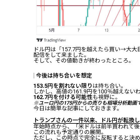
ドル円は「157.7円を越えたら買い→大大目
配信をして来ました。
そして、その値動きが終わったところ。
今後は持ち合いを想定
153.5円を割れない限り
は持ち合い。
しかし、高値の161.9円を100％越えない
162.7円を付ける可能性
も視野に。
※
ユーロ円の175円からの売りも相場分析動画
今日は簡単な記事にしておきます。
トランプさんの一件以来、ドル円が転換し
年始時点から、「米ドルは前半買われて後
この流れも予定通りの展開。
ただし、この時点で完全に反転すると決め