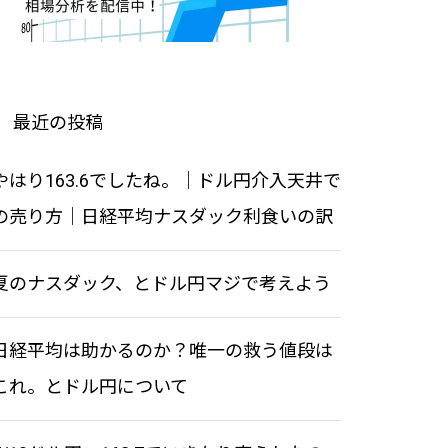
と直近の目標値
になるかも知れない・・。
投資戦略7 – 値動きの原理原則・
値動きの特性
最近の投稿
ドル円と株価指数の年末よくあ
年内最後の上昇なるか！？ナス
投資戦略4 – 経済指標を別の観点
やはり163.6でしたね。｜ドル円介入天井で
る傾向
ダック
から理解する
の売り方｜日経平均ナスダック利食いの訳
夏のナスダック、とドル円マジで考えよう
ナスダックは上昇目標月足でブ
夏の相場はきついすね。今日は
レイク | 新総裁誕生おめでと
ドル円について
日経平均は助かるのか？唯一の救う値段は
う！日経どうなる
これ。とドル円について