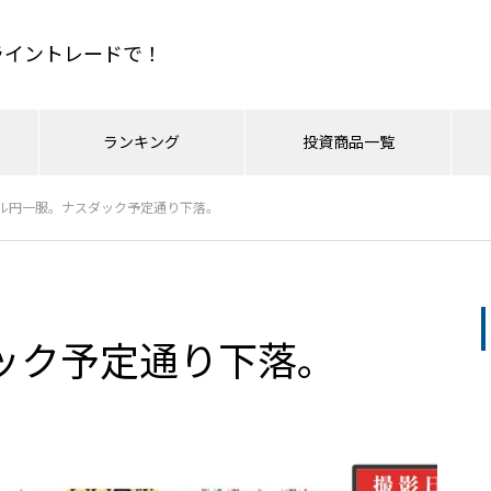
もライントレードで！
ランキング
投資商品一覧
人気記事
ル円一服。ナスダック予定通り下落。
&P500
のやり方
日経平均
CFDの取引手法
金相場
TOPIX
投資戦略コラム
ドルインデックス
最
PR
日経平均
7/10ドル円、162.7でいきなり
7月7日のSPCXに注意！ナスダ
ースタータードットジェーピ
売られたのはなぜか？ – まじめ
2026.07.18
ック
ック予定通り下落。
に相場分析
の基礎はタダで学べメール講
日経平均は助かるのか？唯一
う値段はこれ。とドル円につ
ドル円は予定通り159.1で下
今週はナスダック配信！だがこ
おすすめページ