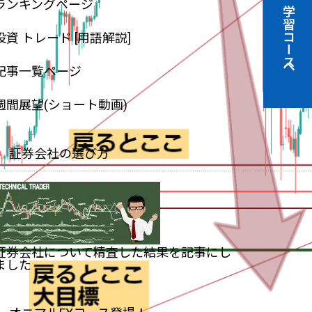
ランキングページ
学習コースへ
投資 トレード [用語解説]
記事一覧ページ
週間展望(ショート動画)
証券会社の選び方
証券会社について精査した結果を記事にし
ました