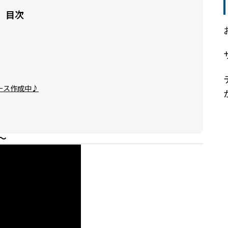
目次
ース作成中♪
～