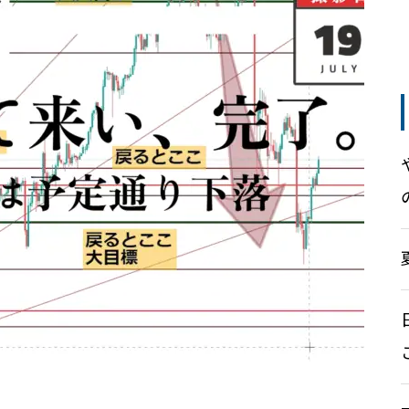
落。現在156は通過。さてどう
の状況☆値位置だけは分かって
する？
いる
投資戦略8 – それで、結局トレー
ドをする？投資をする？
ナスダック(nas100)は持ち合い
ドル円はもう少し行けるが安心
投資戦略5 – リスクヘッジとリス
無理は禁物！勝負は日本市場に
していると・・抵抗帯はここ
ク管理手法
あり
雇用統計で大暴落したドル円は
ナスダックは今週26000行け
下落1波スタートか？また
る！？
は・・※詳しい話