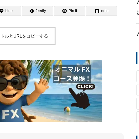
Line
feedly
Pin it
note
トルとURLをコピーする