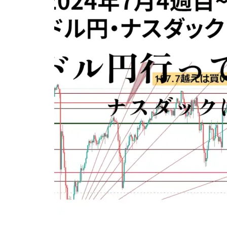
観的に見てみましょう
たのか否か？
「投資戦略コラム」が完成しまし
た！
ドル円の12月ボラティリティ
ナスダックだけ持ち合い？なん
投資戦略6 – 投資信託と老後
は？(現在156円)
で？
今日は円インデックスチャート
ナスダックは高値圏持ち合いだ
を見ましょう
が、まだ目標値は未達。