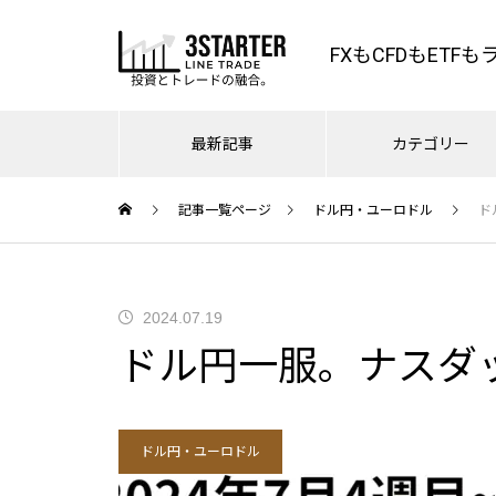
FXもCFDもETF
最新記事
カテゴリー
記事一覧ページ
ドル円・ユーロドル
ド
ナスダック・NYダウ・S
FX
0
ドル円・ユーロドル
やはり163.6でしたね。｜ドル
夏のナスダック、とドル円マジ
2024.07.19
スリ
円介入天井での売り方｜日経平
2026.07.10
ー
で考えよう
ドル円一服。ナスダ
均ナスダック利食いの訳
円マジで
7/10ドル円、162.7でいきなり売ら
投資
れたのはなぜか？ – まじめに相場
座
分析
ドル円・ユーロドル
ドル円153円割れでピンチ？客
雇用統計で燃料を燃やし尽くし