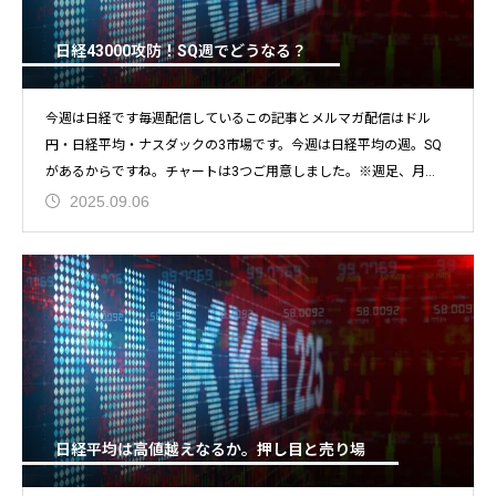
日経43000攻防！SQ週でどうなる？
今週は日経です毎週配信しているこの記事とメルマガ配信はドル
円・日経平均・ナスダックの3市場です。今週は日経平均の週。SQ
があるからですね。チャートは3つご用意しました。※週足、月
足、
2025.09.06
日経平均は高値越えなるか。押し目と売り場