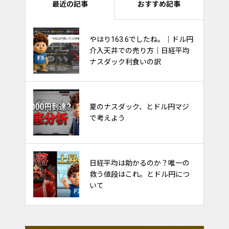
最近の記事
おすすめ記事
やはり163.6でしたね。｜ドル円
ナスダック100は持ち合いを維持
介入天井での売り方｜日経平均
出来るか？他市場への影響多大！
ナスダック利食いの訳
金利と債券と株価の関係～ごちゃ
夏のナスダック、とドル円マジ
ごちゃ考えるな～
で考えよう
日経平均は助かるのか？唯一の
FXのやり方。フィボナッチで天
救う値段はこれ。とドル円につ
底を取るトレード
いて