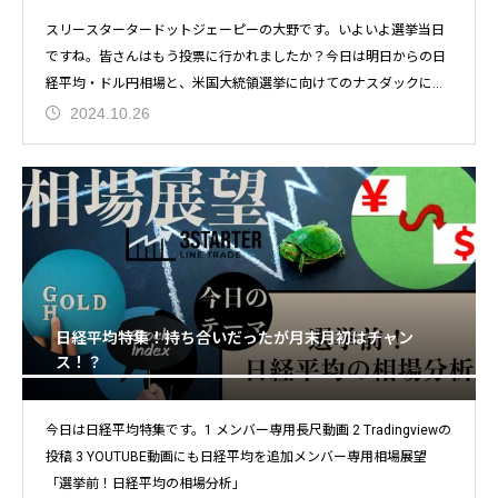
スリースタータードットジェーピーの大野です。いよいよ選挙当日
ですね。皆さんはもう投票に行かれましたか？今日は明日からの日
経平均・ドル円相場と、米国大統領選挙に向けてのナスダックにつ
い
2024.10.26
日経平均特集！持ち合いだったが月末月初はチャン
ス！？
今日は日経平均特集です。1 メンバー専用長尺動画 2 Tradingviewの
投稿 3 YOUTUBE動画にも日経平均を追加メンバー専用相場展望
「選挙前！日経平均の相場分析」