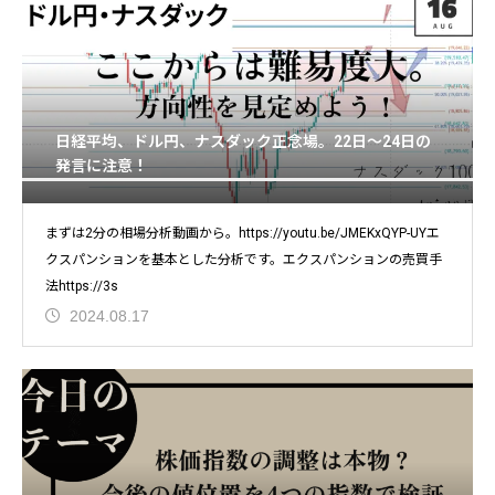
日経平均、ドル円、ナスダック正念場。22日～24日の
発言に注意！
まずは2分の相場分析動画から。https://youtu.be/JMEKxQYP-UYエ
クスパンションを基本とした分析です。エクスパンションの売買手
法https://3s
2024.08.17