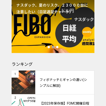
ずト
ナスダック、夏のリスク。２３０００台に
ド
注意したい（日足週足チャート）
し
ランキング
1
フィボナッチとギャンの違い(シ
ンプルに解説)
2
【2023年保存版】FOMC開催日程